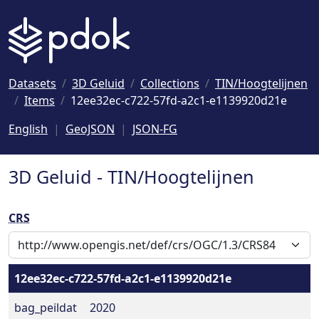
Naar hoofdinhoud
Datasets
3D Geluid
Collections
TIN/Hoogtelijnen
Items
12ee32ec-c722-57fd-a2c1-e1139920d21e
English
GeoJSON
JSON-FG
3D Geluid - TIN/Hoogtelijnen
CRS
12ee32ec-c722-57fd-a2c1-e1139920d21e
bag_peildat
2020