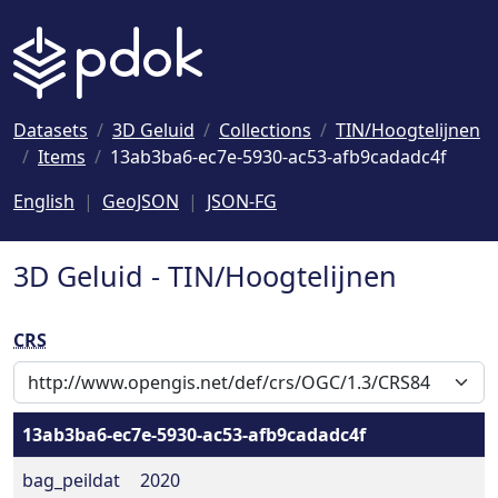
Naar hoofdinhoud
Datasets
3D Geluid
Collections
TIN/Hoogtelijnen
Items
13ab3ba6-ec7e-5930-ac53-afb9cadadc4f
English
GeoJSON
JSON-FG
3D Geluid - TIN/Hoogtelijnen
CRS
13ab3ba6-ec7e-5930-ac53-afb9cadadc4f
bag_peildat
2020