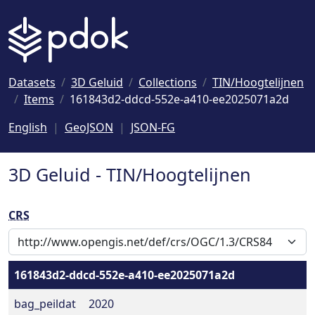
Naar hoofdinhoud
Datasets
3D Geluid
Collections
TIN/Hoogtelijnen
Items
161843d2-ddcd-552e-a410-ee2025071a2d
English
GeoJSON
JSON-FG
3D Geluid - TIN/Hoogtelijnen
CRS
161843d2-ddcd-552e-a410-ee2025071a2d
bag_peildat
2020