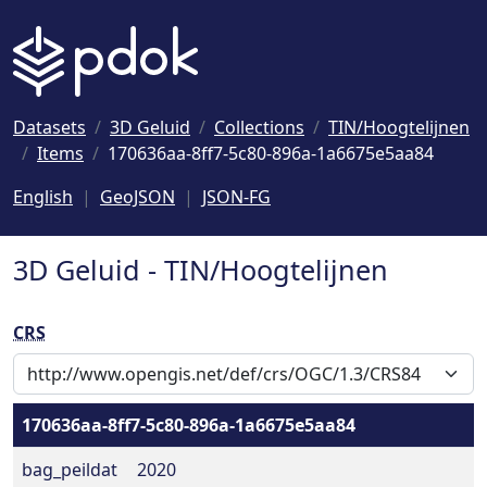
Naar hoofdinhoud
Datasets
3D Geluid
Collections
TIN/Hoogtelijnen
Items
170636aa-8ff7-5c80-896a-1a6675e5aa84
English
GeoJSON
JSON-FG
3D Geluid - TIN/Hoogtelijnen
CRS
170636aa-8ff7-5c80-896a-1a6675e5aa84
bag_peildat
2020