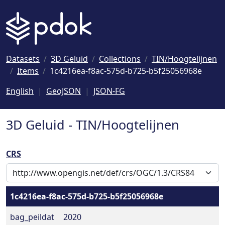
Naar hoofdinhoud
Datasets
3D Geluid
Collections
TIN/Hoogtelijnen
Items
1c4216ea-f8ac-575d-b725-b5f25056968e
English
GeoJSON
JSON-FG
3D Geluid - TIN/Hoogtelijnen
CRS
1c4216ea-f8ac-575d-b725-b5f25056968e
bag_peildat
2020