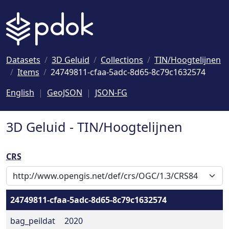
Naar hoofdinhoud
Datasets
3D Geluid
Collections
TIN/Hoogtelijnen
Items
24749811-cfaa-5adc-8d65-8c79c1632574
English
GeoJSON
JSON-FG
3D Geluid - TIN/Hoogtelijnen
CRS
24749811-cfaa-5adc-8d65-8c79c1632574
bag_peildat
2020