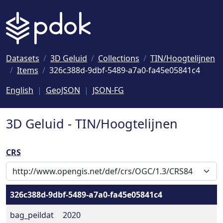
Naar hoofdinhoud
Datasets
3D Geluid
Collections
TIN/Hoogtelijnen
Items
326c388d-9dbf-5489-a7a0-fa45e05841c4
English
GeoJSON
JSON-FG
3D Geluid - TIN/Hoogtelijnen
CRS
326c388d-9dbf-5489-a7a0-fa45e05841c4
bag_peildat
2020