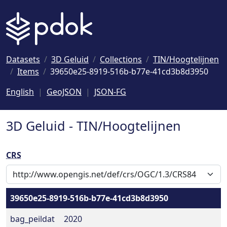
Naar hoofdinhoud
Datasets
3D Geluid
Collections
TIN/Hoogtelijnen
Items
39650e25-8919-516b-b77e-41cd3b8d3950
English
GeoJSON
JSON-FG
3D Geluid - TIN/Hoogtelijnen
CRS
39650e25-8919-516b-b77e-41cd3b8d3950
bag_peildat
2020