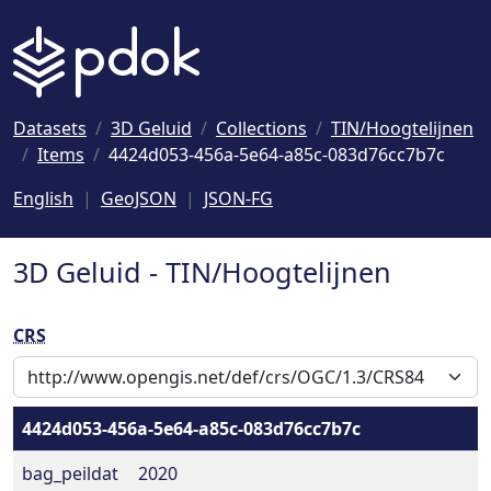
Naar hoofdinhoud
Datasets
3D Geluid
Collections
TIN/Hoogtelijnen
Items
4424d053-456a-5e64-a85c-083d76cc7b7c
English
GeoJSON
JSON-FG
3D Geluid - TIN/Hoogtelijnen
CRS
4424d053-456a-5e64-a85c-083d76cc7b7c
bag_peildat
2020