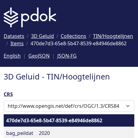
Naar hoofdinhoud
Datasets
3D Geluid
Collections
TIN/Hoogtelijnen
Items
470de7d3-65e8-5b47-8539-e84946de8862
English
GeoJSON
JSON-FG
3D Geluid - TIN/Hoogtelijnen
CRS
470de7d3-65e8-5b47-8539-e84946de8862
bag_peildat
2020