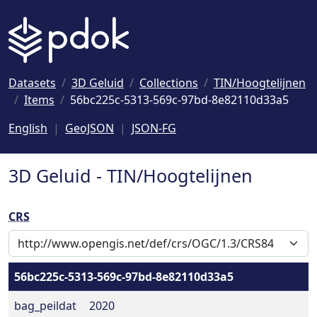
Naar hoofdinhoud
Datasets
3D Geluid
Collections
TIN/Hoogtelijnen
Items
56bc225c-5313-569c-97bd-8e82110d33a5
English
GeoJSON
JSON-FG
3D Geluid - TIN/Hoogtelijnen
CRS
56bc225c-5313-569c-97bd-8e82110d33a5
bag_peildat
2020