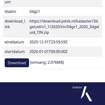
um
bladnr
04gz1
download_l
https://download.pdok.nl/kadaster/3d-
ink
geluid/v1_1/2020/tin/04gz1_2020_3dgel
uid_TIN.zip
einddatum
2020-12-31T23:59:59Z
startdatum
2020-01-01T00:00:00Z
(omvang: 2.076MB)
Download