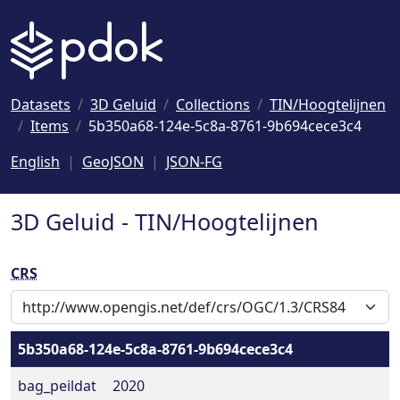
Naar hoofdinhoud
Datasets
3D Geluid
Collections
TIN/Hoogtelijnen
Items
5b350a68-124e-5c8a-8761-9b694cece3c4
English
GeoJSON
JSON-FG
3D Geluid - TIN/Hoogtelijnen
CRS
5b350a68-124e-5c8a-8761-9b694cece3c4
bag_peildat
2020