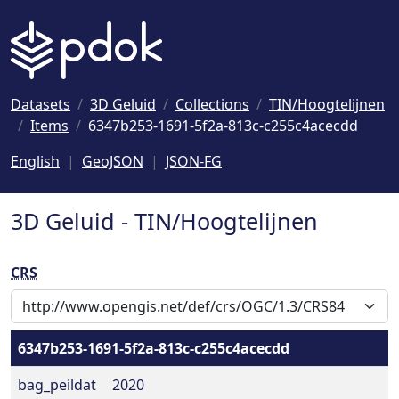
Naar hoofdinhoud
Datasets
3D Geluid
Collections
TIN/Hoogtelijnen
Items
6347b253-1691-5f2a-813c-c255c4acecdd
English
GeoJSON
JSON-FG
3D Geluid - TIN/Hoogtelijnen
CRS
6347b253-1691-5f2a-813c-c255c4acecdd
bag_peildat
2020