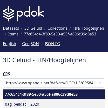
Naar hoofdinhoud
Datasets
3D Geluid
Collections
TIN/Hoogtelijnen
Items
77c654c4-3f89-5e50-a55f-a806c39d8e53
English
GeoJSON
JSON-FG
3D Geluid - TIN/Hoogtelijnen
CRS
77c654c4-3f89-5e50-a55f-a806c39d8e53
bag_peildat
2020