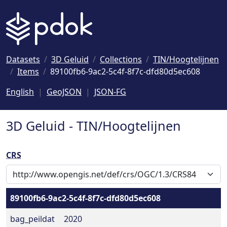
Naar hoofdinhoud
Datasets
3D Geluid
Collections
TIN/Hoogtelijnen
Items
89100fb6-9ac2-5c4f-8f7c-dfd80d5ec608
English
GeoJSON
JSON-FG
3D Geluid - TIN/Hoogtelijnen
CRS
89100fb6-9ac2-5c4f-8f7c-dfd80d5ec608
bag_peildat
2020