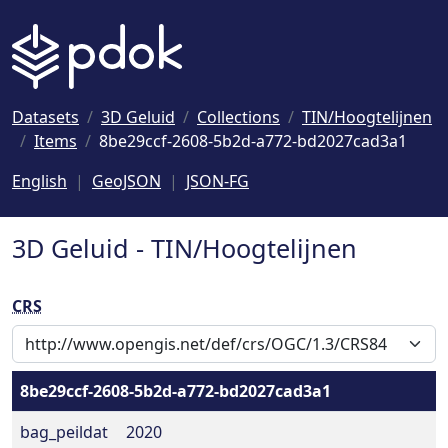
Naar hoofdinhoud
Datasets
3D Geluid
Collections
TIN/Hoogtelijnen
Items
8be29ccf-2608-5b2d-a772-bd2027cad3a1
English
GeoJSON
JSON-FG
3D Geluid - TIN/Hoogtelijnen
CRS
8be29ccf-2608-5b2d-a772-bd2027cad3a1
bag_peildat
2020