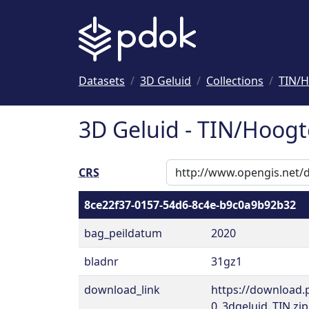
Naar hoofdinhoud
Datasets
3D Geluid
Collections
TIN/H
3D Geluid - TIN/Hoogt
CRS
8ce22f37-0157-54d6-8c4e-b9c0a9b92b32
bag_peildatum
2020
bladnr
31gz1
download_link
https://download.
0_3dgeluid_TIN.zip