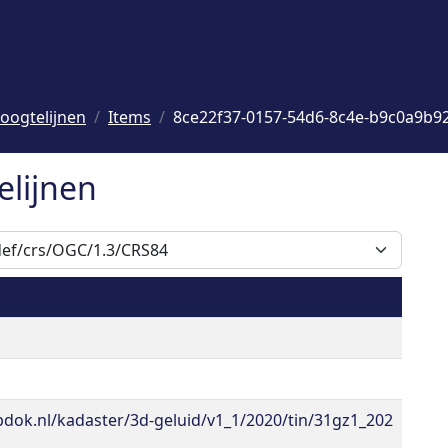
oogtelijnen
Items
8ce22f37-0157-54d6-8c4e-b9c0a9b9
elijnen
pdok.nl/kadaster/3d-geluid/v1_1/2020/tin/31gz1_202