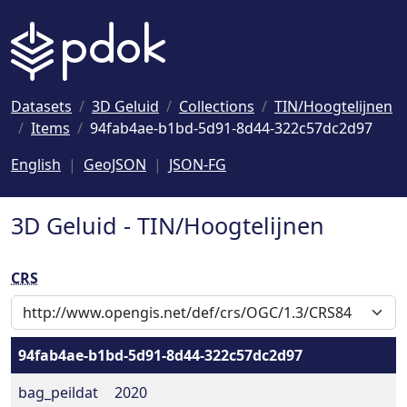
Naar hoofdinhoud
Datasets
3D Geluid
Collections
TIN/Hoogtelijnen
Items
94fab4ae-b1bd-5d91-8d44-322c57dc2d97
English
GeoJSON
JSON-FG
3D Geluid - TIN/Hoogtelijnen
CRS
94fab4ae-b1bd-5d91-8d44-322c57dc2d97
bag_peildat
2020