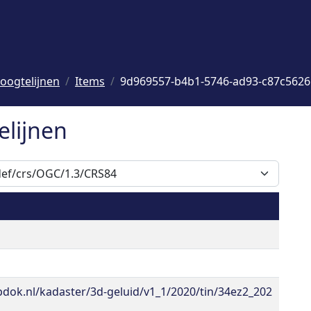
oogtelijnen
Items
9d969557-b4b1-5746-ad93-c87c562
elijnen
pdok.nl/kadaster/3d-geluid/v1_1/2020/tin/34ez2_202