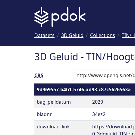
Naar hoofdinhoud
Datasets
3D Geluid
Collections
TIN/H
3D Geluid - TIN/Hoogt
CRS
9d969557-b4b1-5746-ad93-c87c5626563a
bag_peildatum
2020
bladnr
34ez2
download_link
https://download.
0_3dgeluid_TIN.zip