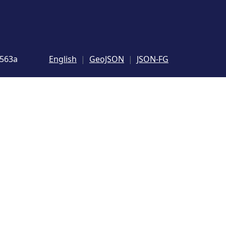
6563a
English
GeoJSON
JSON-FG