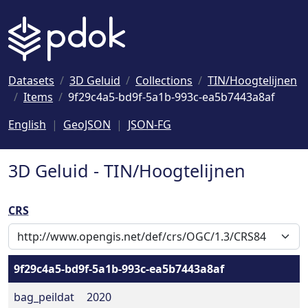
Naar hoofdinhoud
Datasets
3D Geluid
Collections
TIN/Hoogtelijnen
Items
9f29c4a5-bd9f-5a1b-993c-ea5b7443a8af
English
GeoJSON
JSON-FG
3D Geluid - TIN/Hoogtelijnen
CRS
9f29c4a5-bd9f-5a1b-993c-ea5b7443a8af
bag_peildat
2020