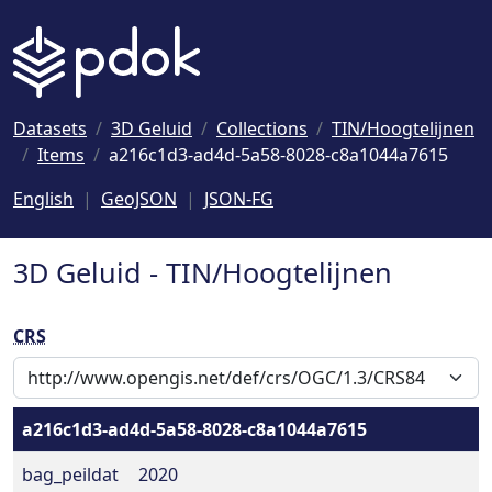
Naar hoofdinhoud
Datasets
3D Geluid
Collections
TIN/Hoogtelijnen
Items
a216c1d3-ad4d-5a58-8028-c8a1044a7615
English
GeoJSON
JSON-FG
3D Geluid - TIN/Hoogtelijnen
CRS
a216c1d3-ad4d-5a58-8028-c8a1044a7615
bag_peildat
2020