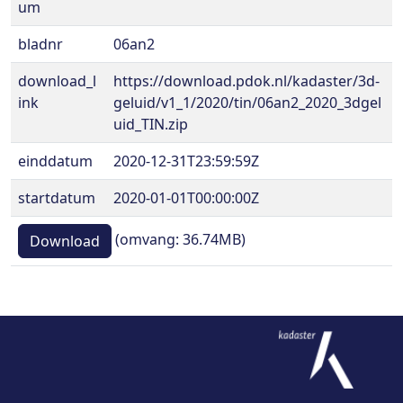
um
bladnr
06an2
download_l
https://download.pdok.nl/kadaster/3d-
ink
geluid/v1_1/2020/tin/06an2_2020_3dgel
uid_TIN.zip
einddatum
2020-12-31T23:59:59Z
startdatum
2020-01-01T00:00:00Z
(omvang: 36.74MB)
Download