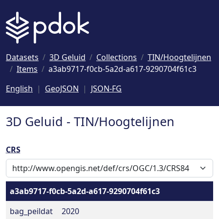
Naar hoofdinhoud
Datasets
3D Geluid
Collections
TIN/Hoogtelijnen
Items
a3ab9717-f0cb-5a2d-a617-9290704f61c3
English
GeoJSON
JSON-FG
3D Geluid - TIN/Hoogtelijnen
CRS
a3ab9717-f0cb-5a2d-a617-9290704f61c3
bag_peildat
2020