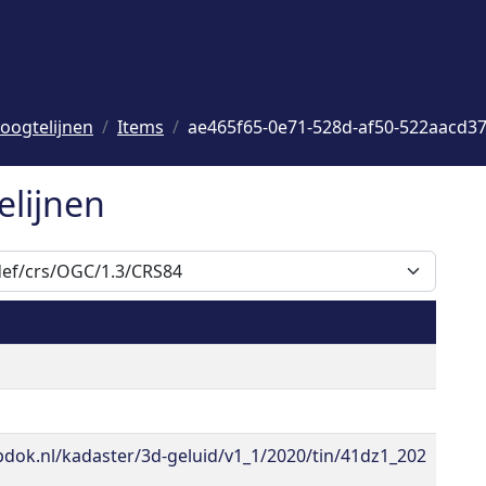
oogtelijnen
Items
ae465f65-0e71-528d-af50-522aacd3
elijnen
pdok.nl/kadaster/3d-geluid/v1_1/2020/tin/41dz1_202