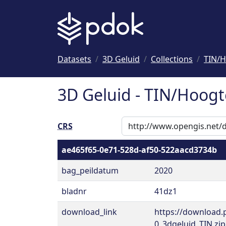
Naar hoofdinhoud
Datasets
3D Geluid
Collections
TIN/H
3D Geluid - TIN/Hoogt
CRS
ae465f65-0e71-528d-af50-522aacd3734b
bag_peildatum
2020
bladnr
41dz1
download_link
https://download.
0_3dgeluid_TIN.zip