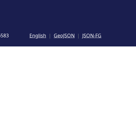
6583
English
GeoJSON
JSON-FG