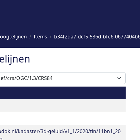
oogtelijnen
Items
b34f2da7-dcf5-536d-bfe6-0677404b
elijnen
pdok.nl/kadaster/3d-geluid/v1_1/2020/tin/11bn1_20
ip