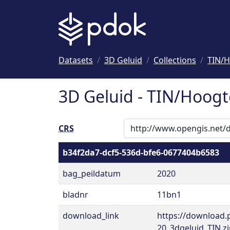
Naar hoofdinhoud
Datasets
3D Geluid
Collections
TIN/H
3D Geluid - TIN/Hoogt
CRS
b34f2da7-dcf5-536d-bfe6-0677404b6583
bag_peildatum
2020
bladnr
11bn1
download_link
https://download.
20_3dgeluid_TIN.z