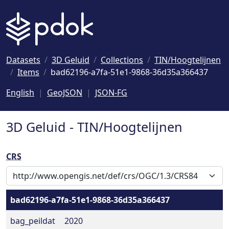
Naar hoofdinhoud
Datasets
3D Geluid
Collections
TIN/Hoogtelijnen
Items
bad62196-a7fa-51e1-9868-36d35a366437
English
GeoJSON
JSON-FG
3D Geluid - TIN/Hoogtelijnen
CRS
bad62196-a7fa-51e1-9868-36d35a366437
bag_peildat
2020