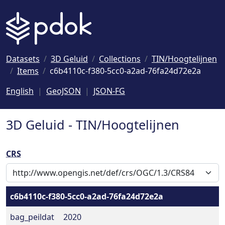
Naar hoofdinhoud
Datasets
3D Geluid
Collections
TIN/Hoogtelijnen
Items
c6b4110c-f380-5cc0-a2ad-76fa24d72e2a
English
GeoJSON
JSON-FG
3D Geluid - TIN/Hoogtelijnen
CRS
c6b4110c-f380-5cc0-a2ad-76fa24d72e2a
bag_peildat
2020