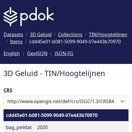
Naar hoofdinhoud
Datasets
3D Geluid
Collections
TIN/Hoogtelijnen
Items
cdd45e01-b081-5099-9049-07e443b70970
English
GeoJSON
JSON-FG
3D Geluid - TIN/Hoogtelijnen
CRS
cdd45e01-b081-5099-9049-07e443b70970
bag_peildat
2020