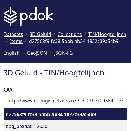
Naar hoofdinhoud
Datasets
3D Geluid
Collections
TIN/Hoogtelijnen
Items
d27568f9-fc38-5bbb-ab34-1822c39a54b9
English
GeoJSON
JSON-FG
3D Geluid - TIN/Hoogtelijnen
CRS
d27568f9-fc38-5bbb-ab34-1822c39a54b9
bag_peildat
2020