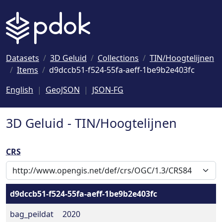
Naar hoofdinhoud
Datasets
3D Geluid
Collections
TIN/Hoogtelijnen
Items
d9dccb51-f524-55fa-aeff-1be9b2e403fc
English
GeoJSON
JSON-FG
3D Geluid - TIN/Hoogtelijnen
CRS
d9dccb51-f524-55fa-aeff-1be9b2e403fc
bag_peildat
2020