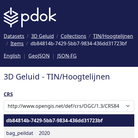
Naar hoofdinhoud
Datasets
3D Geluid
Collections
TIN/Hoogtelijnen
Items
db84814b-7429-5bb7-9834-436dd31723bf
English
GeoJSON
JSON-FG
3D Geluid - TIN/Hoogtelijnen
CRS
db84814b-7429-5bb7-9834-436dd31723bf
bag_peildat
2020