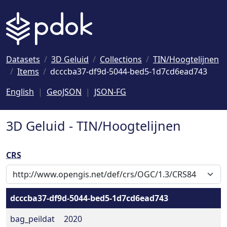
Naar hoofdinhoud
Datasets
3D Geluid
Collections
TIN/Hoogtelijnen
Items
dcccba37-df9d-5044-bed5-1d7cd6ead743
English
GeoJSON
JSON-FG
3D Geluid - TIN/Hoogtelijnen
CRS
dcccba37-df9d-5044-bed5-1d7cd6ead743
bag_peildat
2020