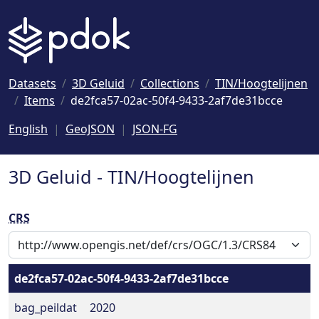
Naar hoofdinhoud
Datasets
3D Geluid
Collections
TIN/Hoogtelijnen
Items
de2fca57-02ac-50f4-9433-2af7de31bcce
English
GeoJSON
JSON-FG
3D Geluid - TIN/Hoogtelijnen
CRS
de2fca57-02ac-50f4-9433-2af7de31bcce
bag_peildat
2020