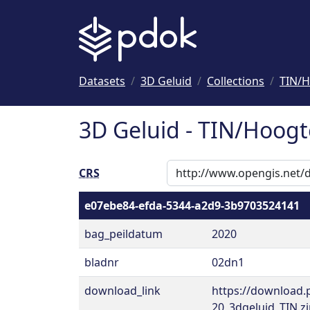
Naar hoofdinhoud
Datasets
3D Geluid
Collections
TIN/H
3D Geluid - TIN/Hoogt
CRS
e07ebe84-efda-5344-a2d9-3b9703524141
bag_peildatum
2020
bladnr
02dn1
download_link
https://download.
20_3dgeluid_TIN.z