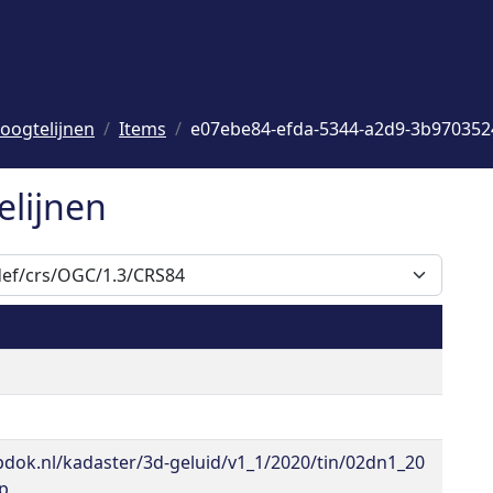
oogtelijnen
Items
e07ebe84-efda-5344-a2d9-3b970352
elijnen
pdok.nl/kadaster/3d-geluid/v1_1/2020/tin/02dn1_20
ip