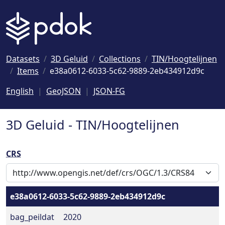
Naar hoofdinhoud
Datasets
3D Geluid
Collections
TIN/Hoogtelijnen
Items
e38a0612-6033-5c62-9889-2eb434912d9c
English
GeoJSON
JSON-FG
3D Geluid - TIN/Hoogtelijnen
CRS
e38a0612-6033-5c62-9889-2eb434912d9c
bag_peildat
2020