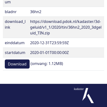
um
bladnr
36hn2
download_l
https://download.pdok.nl/kadaster/3d-
ink
geluid/v1_1/2020/tin/36hn2_2020_3dgel
uid_TIN.zip
einddatum
2020-12-31T23:59:59Z
startdatum
2020-01-01T00:00:00Z
(omvang: 1.12MB)
Download