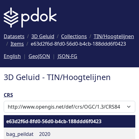
Naar hoofdinhoud
Datasets
3D Geluid
Collections
TIN/Hoogtelijnen
Items
e63d2f6d-8fd0-56d0-b4cb-188ddd6f0423
English
GeoJSON
JSON-FG
3D Geluid - TIN/Hoogtelijnen
CRS
e63d2f6d-8fd0-56d0-b4cb-188ddd6f0423
bag_peildat
2020