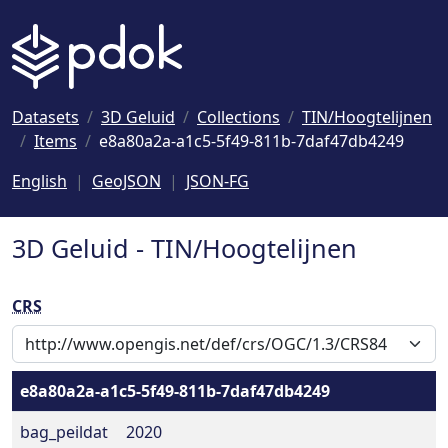
Naar hoofdinhoud
Datasets
3D Geluid
Collections
TIN/Hoogtelijnen
Items
e8a80a2a-a1c5-5f49-811b-7daf47db4249
English
GeoJSON
JSON-FG
3D Geluid - TIN/Hoogtelijnen
CRS
e8a80a2a-a1c5-5f49-811b-7daf47db4249
bag_peildat
2020