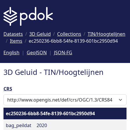
Naar hoofdinhoud
Datasets
3D Geluid
Collections
TIN/Hoogtelijnen
Items
ec250236-6bb8-54fe-8139-601bc2950d94
English
GeoJSON
JSON-FG
3D Geluid - TIN/Hoogtelijnen
CRS
ec250236-6bb8-54fe-8139-601bc2950d94
bag_peildat
2020