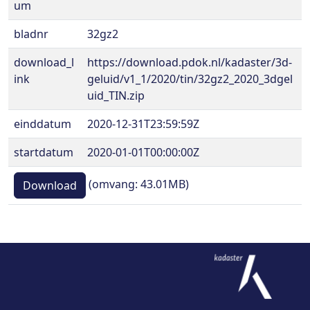
um
bladnr
32gz2
download_l
https://download.pdok.nl/kadaster/3d-
ink
geluid/v1_1/2020/tin/32gz2_2020_3dgel
uid_TIN.zip
einddatum
2020-12-31T23:59:59Z
startdatum
2020-01-01T00:00:00Z
(omvang: 43.01MB)
Download