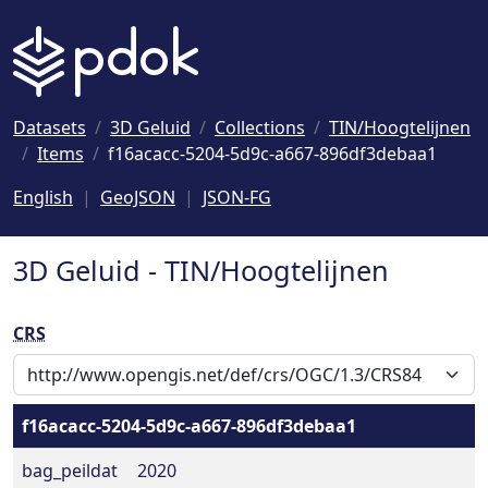
Naar hoofdinhoud
Datasets
3D Geluid
Collections
TIN/Hoogtelijnen
Items
f16acacc-5204-5d9c-a667-896df3debaa1
English
GeoJSON
JSON-FG
3D Geluid - TIN/Hoogtelijnen
CRS
f16acacc-5204-5d9c-a667-896df3debaa1
bag_peildat
2020