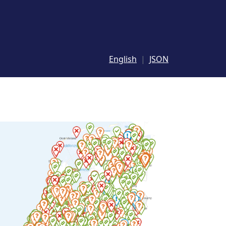
English
JSON