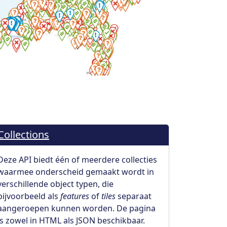
Collections
Deze API biedt één of meerdere collecties
waarmee onderscheid gemaakt wordt in
verschillende object typen, die
bijvoorbeeld als
features
of
tiles
separaat
aangeroepen kunnen worden. De pagina
is zowel in HTML als JSON beschikbaar.