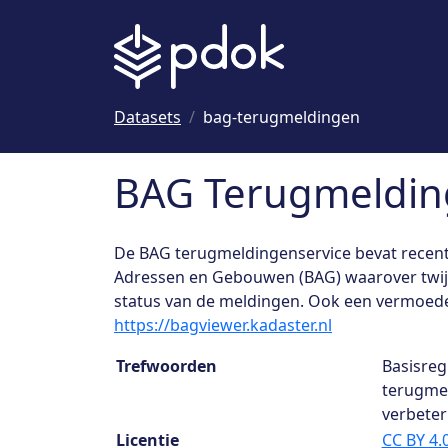
Naar hoofdinhoud
Datasets
bag-terugmeldingen
BAG Terugmeldin
De BAG terugmeldingenservice bevat recente
Adressen en Gebouwen (BAG) waarover twijfe
status van de meldingen. Ook een vermoede
https://bagviewer.kadaster.nl
Dataset details
Trefwoorden
Basisreg
terugmel
verbeter
Licentie
CC BY 4.