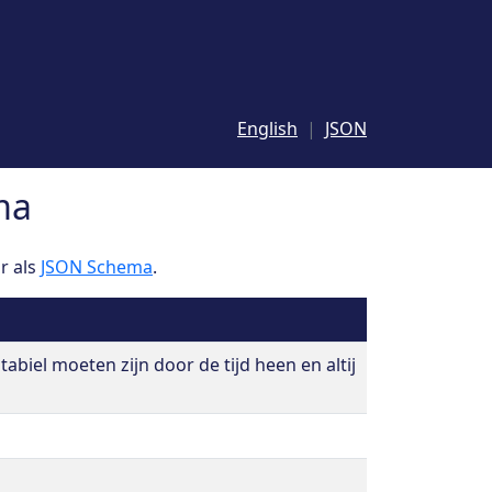
English
JSON
ma
r als
JSON Schema
.
stabiel moeten zijn door de tijd heen en altij