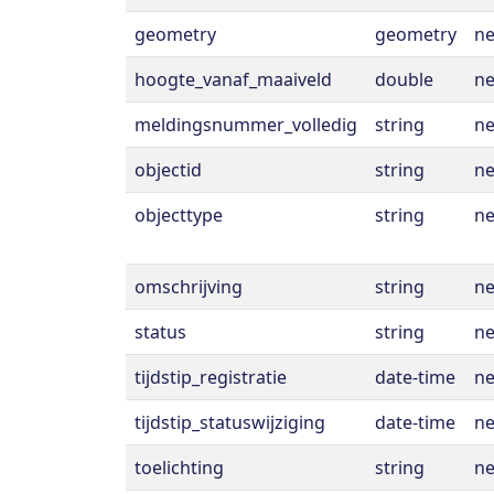
geometry
geometry
n
hoogte_vanaf_maaiveld
double
n
meldingsnummer_volledig
string
n
objectid
string
n
objecttype
string
n
omschrijving
string
n
status
string
n
tijdstip_registratie
date-time
n
tijdstip_statuswijziging
date-time
n
toelichting
string
n