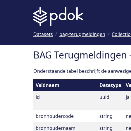
Naar hoofdinhoud
Datasets
bag-terugmeldingen
Collecti
BAG Terugmeldingen 
Onderstaande tabel beschrijft de aanwezige 
Veldnaam
Datatype
Ve
id
uuid
ja
bronhoudercode
string
n
bronhoudernaam
string
n