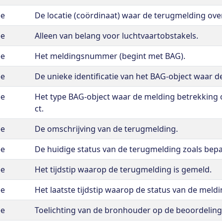
ee
De locatie (coördinaat) waar de terugmelding ove
ee
Alleen van belang voor luchtvaartobstakels.
ee
Het meldingsnummer (begint met BAG).
ee
De unieke identificatie van het BAG-object waar d
ee
Het type BAG-object waar de melding betrekking o
ct.
ee
De omschrijving van de terugmelding.
ee
De huidige status van de terugmelding zoals bep
ee
Het tijdstip waarop de terugmelding is gemeld.
ee
Het laatste tijdstip waarop de status van de meldi
ee
Toelichting van de bronhouder op de beoordeling