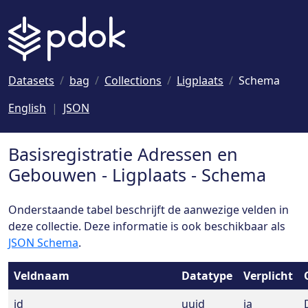
Naar hoofdinhoud
Datasets
bag
Collections
Ligplaats
Schema
English
JSON
Basisregistratie Adressen en
Gebouwen - Ligplaats - Schema
Onderstaande tabel beschrijft de aanwezige velden in
deze collectie. Deze informatie is ook beschikbaar als
JSON Schema
.
Veldnaam
Datatype
Verplicht
id
uuid
ja