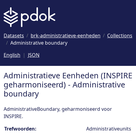
Naar hoofdinhoud
Datasets
brk-administratieve-eenheden
Collections
Administrative boundary
English
JSON
Administratieve Eenheden (INSPIRE
geharmoniseerd) - Administrative
boundary
AdministrativeBoundary, geharmoniseerd voor
INSPIRE.
Collection details
Trefwoorden:
Administrativeunits