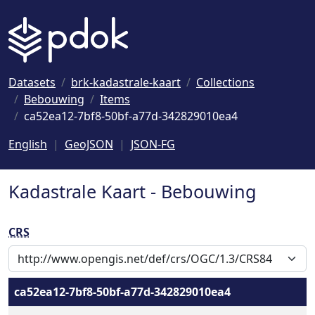
Naar hoofdinhoud
Datasets
brk-kadastrale-kaart
Collections
Bebouwing
Items
ca52ea12-7bf8-50bf-a77d-342829010ea4
English
GeoJSON
JSON-FG
Kadastrale Kaart - Bebouwing
CRS
ca52ea12-7bf8-50bf-a77d-342829010ea4