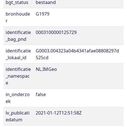
bgt_status
bestaand
bronhoude
G1979
r
identificatie
0003100000125729
_bag_pnd
identificatie
G0003.004323a04b4341afae08808297d
_lokaal_id
525cd
identificatie
NL.IMGeo
_namespac
e
in_onderzo
false
ek
lv_publicati
2021-01-12T12:51:58Z
edatum