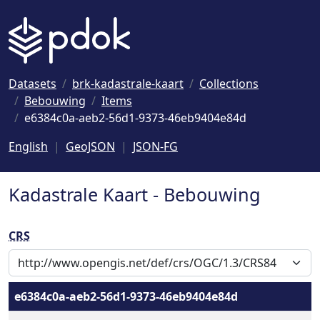
Naar hoofdinhoud
Datasets
brk-kadastrale-kaart
Collections
Bebouwing
Items
e6384c0a-aeb2-56d1-9373-46eb9404e84d
English
GeoJSON
JSON-FG
Kadastrale Kaart - Bebouwing
CRS
e6384c0a-aeb2-56d1-9373-46eb9404e84d