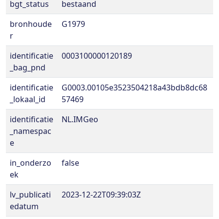
bgt_status
bestaand
bronhoude
G1979
r
identificatie
0003100000120189
_bag_pnd
identificatie
G0003.00105e3523504218a43bdb8dc68
_lokaal_id
57469
identificatie
NL.IMGeo
_namespac
e
in_onderzo
false
ek
lv_publicati
2023-12-22T09:39:03Z
edatum