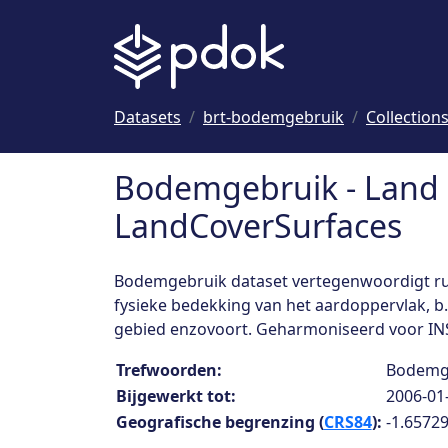
Naar hoofdinhoud
Datasets
brt-bodemgebruik
Collection
Bodemgebruik - Land 
LandCoverSurfaces
Bodemgebruik dataset vertegenwoordigt ruim
fysieke bedekking van het aardoppervlak, b
gebied enzovoort. Geharmoniseerd voor IN
Collection details
Trefwoorden:
Bodemge
Bijgewerkt tot:
2006-01
Geografische begrenzing (
CRS84
):
-1.65729