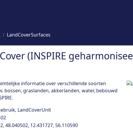
s
LandCoverSurfaces
Cover (INSPIRE geharmoniseer
telijke informatie over verschillende soorten
.v. bossen, graslanden, akkerlanden, water, bebouwd
SPIRE.
bruik, LandCoverUnit
-02
2, 48.040502, 12.431727, 56.110590