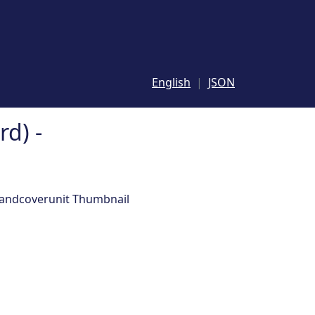
English
JSON
d) -