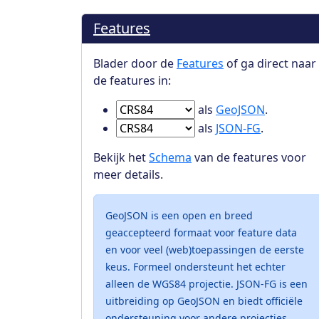
Features
Blader door de
Features
of ga direct naar
de features in:
Ga naar Features in
als
GeoJSON
.
Ga naar Features in
als
JSON-FG
.
Bekijk het
Schema
van de features voor
meer details.
GeoJSON is een open en breed
geaccepteerd formaat voor feature data
en voor veel (web)toepassingen de eerste
keus. Formeel ondersteunt het echter
alleen de WGS84 projectie. JSON-FG is een
uitbreiding op GeoJSON en biedt officiële
ondersteuning voor andere projecties.