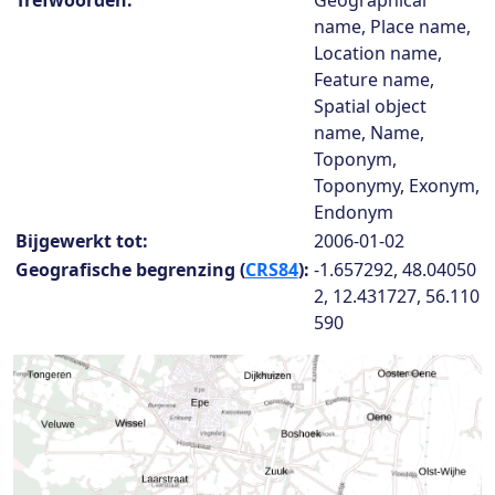
Trefwoorden:
Geographical
name, Place name,
Location name,
Feature name,
Spatial object
name, Name,
Toponym,
Toponymy, Exonym,
Endonym
Bijgewerkt tot:
2006-01-02
Geografische begrenzing (
CRS84
):
-1.657292, 48.04050
2, 12.431727, 56.110
590