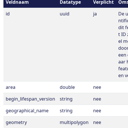
Veldnaam
Datatype
Verplicht
Oms
id
uuid
ja
De u
ntif
dit 
t ID
el m
door
een 
aar 
feat
en v
area
double
nee
begin_lifespan_version
string
nee
geographical_name
string
nee
geometry
multipolygon
nee