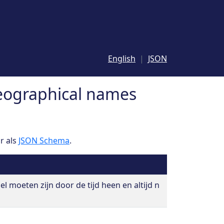
English
JSON
eographical names
r als
JSON Schema
.
iel moeten zijn door de tijd heen en altijd n