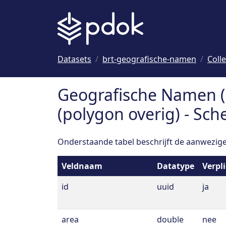
Naar hoofdinhoud
Datasets
brt-geografische-namen
Coll
Geografische Namen (
(polygon overig) - Sc
Onderstaande tabel beschrijft de aanwezige 
Veldnaam
Datatype
Verpl
id
uuid
ja
area
double
nee