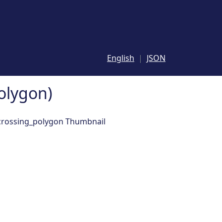
English
JSON
olygon)