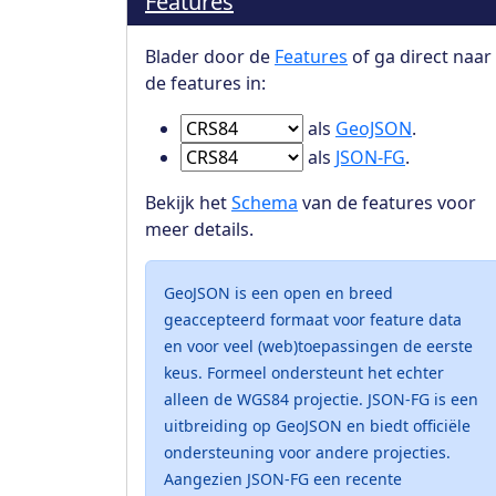
Features
Blader door de
Features
of ga direct naar
de features in:
Ga naar Features in
als
GeoJSON
.
Ga naar Features in
als
JSON-FG
.
Bekijk het
Schema
van de features voor
meer details.
GeoJSON is een open en breed
geaccepteerd formaat voor feature data
en voor veel (web)toepassingen de eerste
keus. Formeel ondersteunt het echter
alleen de WGS84 projectie. JSON-FG is een
uitbreiding op GeoJSON en biedt officiële
ondersteuning voor andere projecties.
Aangezien JSON-FG een recente