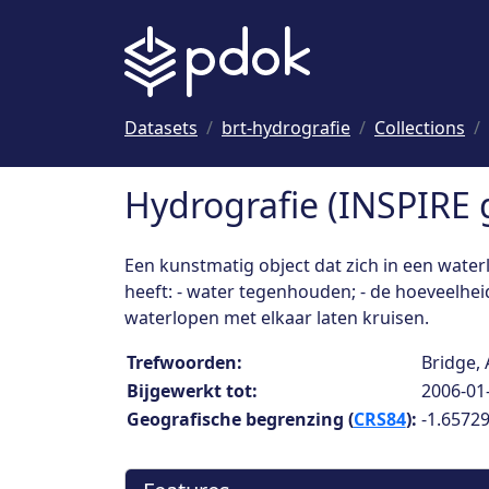
Naar hoofdinhoud
Datasets
brt-hydrografie
Collections
Hydrografie (INSPIRE 
Een kunstmatig object dat zich in een wate
heeft: - water tegenhouden; - de hoeveelheid
waterlopen met elkaar laten kruisen.
Collection details
Trefwoorden:
Bridge, 
Bijgewerkt tot:
2006-01
Geografische begrenzing (
CRS84
):
-1.65729