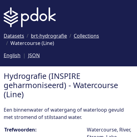
Naar hoofdinhoud
Datasets
brt-hydrografie
Collections
Watercourse (Line)
English
JSON
Hydrografie (INSPIRE
geharmoniseerd) - Watercourse
(Line)
Een binnenwater of watergang of waterloop gevuld
met stromend of stilstaand water.
Collection details
Trefwoorden:
Watercourse, River,