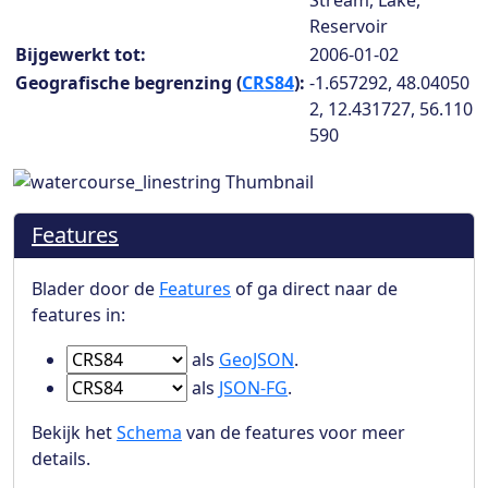
Stream, Lake,
Reservoir
Bijgewerkt tot:
2006-01-02
Geografische begrenzing (
CRS84
):
-1.657292, 48.04050
2, 12.431727, 56.110
590
Features
Blader door de
Features
of ga direct naar de
features in:
Ga naar Features in
als
GeoJSON
.
Ga naar Features in
als
JSON-FG
.
Bekijk het
Schema
van de features voor meer
details.